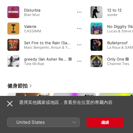
Disturbia
12 to 12
Blair Muir
sombr
Valerie
CASSIMM
Lucas & Steve 
Set Fire to the Rain (Sam Harris Remix)
Bulletproof
Marc Benjamin, Ansun & YYVON
greedy (Ian Asher Remix)
Only One
Tate McRae
Channel Tres
健身節拍
選擇其他國家或地區，查看所在位置的專屬內容
United States
繼續