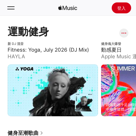
登入
搜尋
運動健身
首頁
Fitness: Yoga, July 2026 (DJ Mix)
新 DJ 混音
動感夏日
健身魂大爆發
Fitness: Yoga, July 2026 (DJ Mix)
動感夏日
探新
HAYLA
Apple Musi
安裝 Apple Music
廣播
跟隨動感十足的律
中修身健體、揮灑
健身至潮歌曲