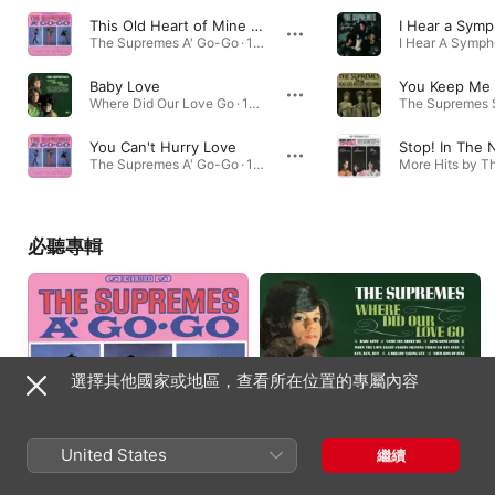
This Old Heart of Mine (Is Weak for You)
The Supremes A' Go-Go · 1966年
Baby Love
You Keep Me 
Where Did Our Love Go · 1964年
You Can't Hurry Love
The Supremes A' Go-Go · 1966年
必聽專輯
選擇其他國家或地區，查看所在位置的專屬內容
United States
繼續