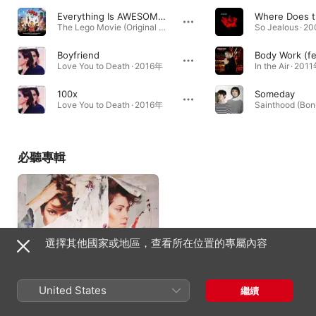
Everything Is AWESOME!!! (feat. The Lonely Island)
The Lego Movie (Original Motion Picture Soundtrack) · 2013年
So Jealous · 
Boyfriend
Love You to Death · 2016年
In the Air · 201
100x
Someday
Love You to Death · 2016年
必聽專輯
選擇其他國家或地區，查看所在位置的專屬內容
United States
繼續