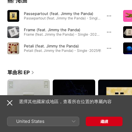
熱門歌曲
Passepartout (feat. Jimmy the Panda)
Passepartout (feat. Jimmy the Panda) - Single · 2026年
Frame (feat. Jimmy the Panda)
Frame (feat. Jimmy the Panda) - Single · 2026年
Petali (feat. Jimmy the Panda)
Petali (feat. Jimmy the Panda) - Single · 2025年
單曲和 EP
選擇其他國家或地區，查看所在位置的專屬內容
United States
繼續
Re-Born (feat. Jimmy
J on Earth - EP
Passepartout (feat.
the Panda) - EP
Jimmy the Panda) -
2026年