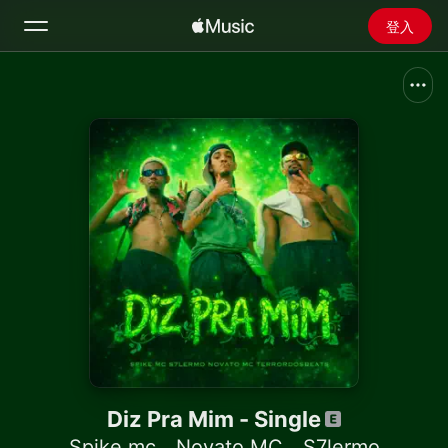
登入
搜尋
首頁
探新
安裝 Apple Music
廣播
Diz Pra Mim - Single
Spike mc
、
Novato MC
、
S7lermo