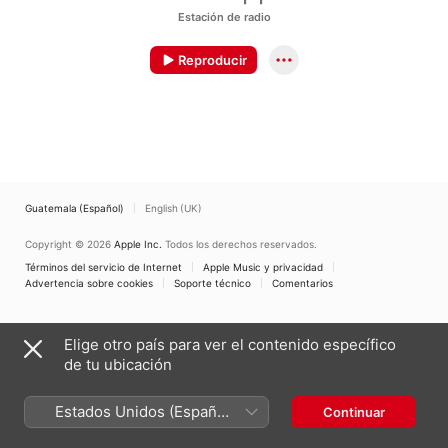
Estación de radio
Reproducir
Guatemala (Español)
English (UK)
Copyright © 2026
Apple Inc.
Todos los derechos reservados.
Términos del servicio de Internet
Apple Music y privacidad
Advertencia sobre cookies
Soporte técnico
Comentarios
Elige otro país para ver el contenido específico
de tu ubicación
Estados Unidos (Español
Continuar
México)