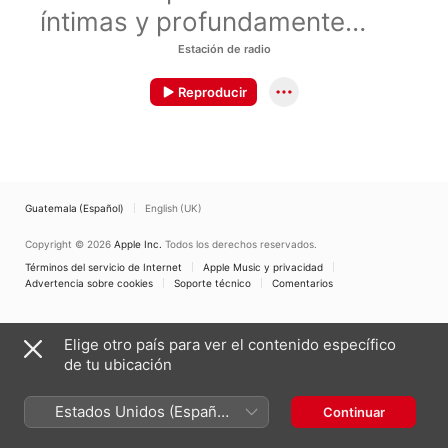
íntimas y profundamente
conmovedoras, de
Estación de radio
intérpretes selectos.
Reproducir
Guatemala (Español)
English (UK)
Copyright © 2026
Apple Inc.
Todos los derechos reservados.
Términos del servicio de Internet
Apple Music y privacidad
Advertencia sobre cookies
Soporte técnico
Comentarios
Elige otro país para ver el contenido específico
de tu ubicación
Estados Unidos (Español
Continuar
México)