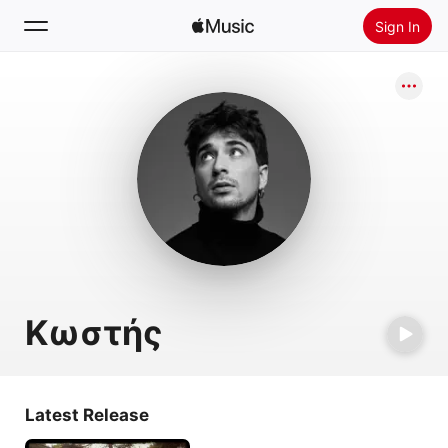
Sign In
Search
Home
New
Install Apple Music
Radio
Κωστής
Latest Release