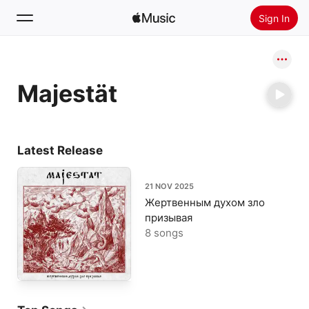
Sign In
Search
Majestät
Home
New
Install Apple Music
Latest Release
Radio
21 NOV 2025
Жертвенным духом зло
призывая
8 songs