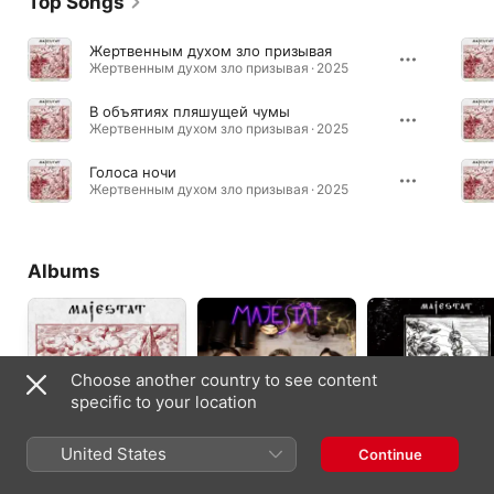
Top Songs
Жертвенным духом зло призывая
Жертвенным духом зло призывая · 2025
В объятиях пляшущей чумы
Жертвенным духом зло призывая · 2025
Голоса ночи
Жертвенным духом зло призывая · 2025
Albums
Choose another country to see content
specific to your location
United States
Continue
Жертвенным духом
Mute Birds
Предсмертный дар
зло призывая
2024
2022