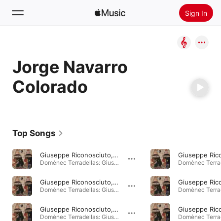
Sign In
Search
Jorge Navarro
Home
Colorado
New
Install Apple Music
Radio
Top Songs
Giuseppe Riconosciuto, Atto III: Coro. "A quel celeste arcana"
Domènec Terradellas: Giuseppe riconosciuto · 2026
Giuseppe Riconosciuto, Atto III: Recitativo. "Soffrite, affetti miei"
Domènec Terradellas: Giuseppe riconosciuto · 2026
Giuseppe Riconosciuto, Atto III: Recitativo. "Ecco, oh signore, i rei"
Domènec Terradellas: Giuseppe riconosciuto · 2026