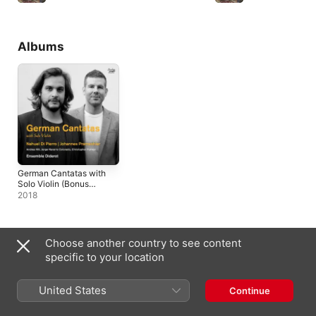
Albums
German Cantatas with
Solo Violin (Bonus
Track Version)
2018
Music Videos
Choose another country to see content
specific to your location
United States
Continue