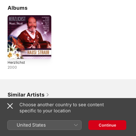
Albums
Herzlichst
2000
Similar Artists
Choose another country to see content
specific to your location
United States
Continue
Ländlerkapelle
Trio Allegri
Albert & Andrea
Iris Altmann