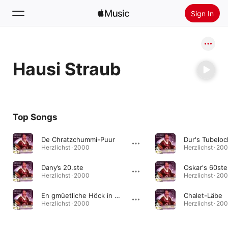
Sign In
Search
Hausi Straub
Home
New
Install Apple Music
Top Songs
Radio
De Chratzchummi-Puur
Dur's Tubeloc
Herzlichst · 2000
Herzlichst · 20
Dany’s 20.ste
Herzlichst · 2000
Herzlichst · 20
En gmüetliche Höck in Welschenrohr
Chalet-Läbe
Herzlichst · 2000
Herzlichst · 20