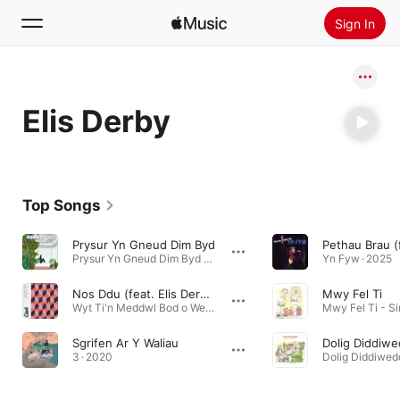
Sign In
Search
Elis Derby
Home
New
Install Apple Music
Top Songs
Radio
Prysur Yn Gneud Dim Byd
Prysur Yn Gneud Dim Byd - Single · 2018
Yn Fyw · 2025
Nos Ddu (feat. Elis Derby)
Mwy Fel Ti
Wyt Ti'n Meddwl Bod o Wedi Darfod? · 2021
Mwy Fel Ti - Si
Sgrifen Ar Y Waliau
Dolig Diddiw
3 · 2020