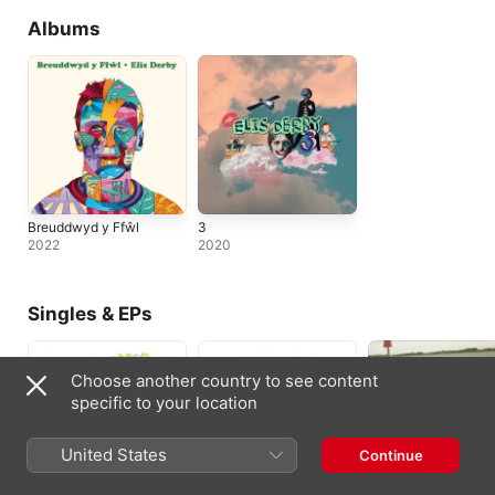
Albums
Breuddwyd y Ffŵl
3
2022
2020
Singles & EPs
Choose another country to see content
specific to your location
United States
Continue