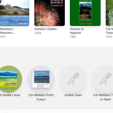
elodïau'r
Seiniau'r Dathlu
Alawon fy
Côr 
Mileniwm
Ngwlad
Trel
1994
Millenium
2001
1981
1974
elodies)
r Godre'r Aran
Côr Meibion Porth
Godre’r Aran
Côr Meibion 
Tywyn
o'r Nant