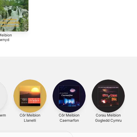
Meibion
awnyd
Twm
Côr Meibion
Côr Meibion
Corau Meibion
Llanelli
Caernarfon
Gogledd Cymru