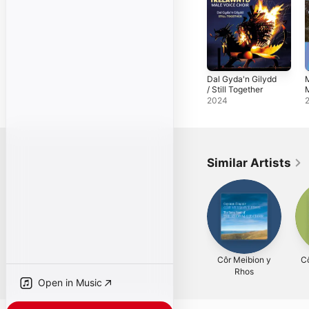
Dal Gyda'n Gilydd
M
/ Still Together
(
2024
M
Similar Artists
Côr Meibion y
Cô
Rhos
Open in Music