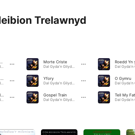
eibion Trelawnyd
 Time I Feel the Spirit
Morte Criste
Dal Gyda'n Gilydd / Still Together · 2024
Dal Gyda'n Gilydd / Still Together · 2024
Cân i G'Nesu'r Galon
Yfory
O Gymru
Dal Gyda'n Gilydd / Still Together · 2024
Dal Gyda'n Gilydd / Still Together · 2024
I Can't Help Falling In Love
Gospel Train
Tell My Fa
Dal Gyda'n Gilydd / Still Together · 2024
Dal Gyda'n Gilydd / Still Together · 2024