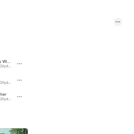
Roedd Yn y Wlad Honno
O Holy Night
Anthe
Dal Gyda'n Gilydd / Still Together · 2024
Dal Gyda'n Gilydd / Still Together · 2024
Gwahoddiad
Dal Gyda'n Gilydd / Still Together · 2024
Dal Gyda'n Gilydd / Still Together · 2024
ther
I'se Weary of Waitin'
Dal Gyda'n Gilydd / Still Together · 2024
Melodïau'r Mileniwm (Millenium Melodies) · 2001