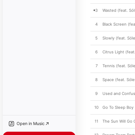
3
Wasted (feat. Só
4
Black Screen (fe
5
Slowly (feat. Sól
6
Citrus Light (fea
7
Tennis (feat. Só
8
Space (feat. Sól
9
Used and Confuse
10
Go To Sleep Boy 
11
The Sun Will Go 
Open in Music