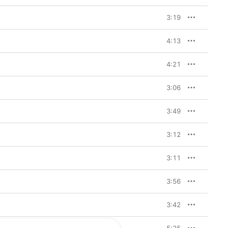
3:19
4:13
4:21
3:06
3:49
3:12
3:11
3:56
3:42