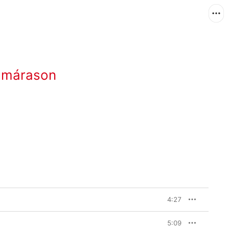
Smárason
4:27
5:09