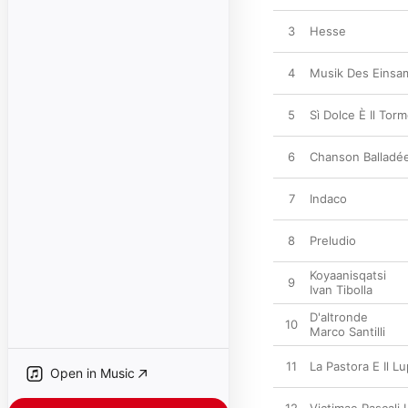
3
Hesse
4
Musik Des Einsa
5
Sì Dolce È Il Tor
6
Chanson Balladé
7
Indaco
8
Preludio
Koyaanisqatsi
9
Ivan Tibolla
D'altronde
10
Marco Santilli
11
La Pastora E Il L
Open in Music