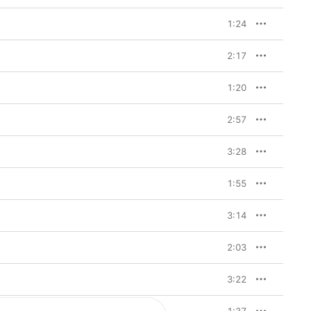
1:24
2:17
1:20
2:57
3:28
1:55
3:14
2:03
3:22