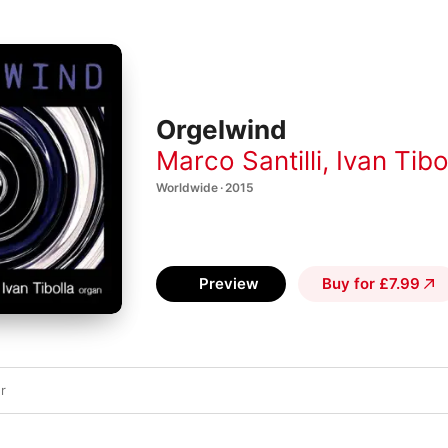
Orgelwind
Marco Santilli
,
Ivan Tibo
Worldwide · 2015
Preview
Buy for £7.99
r