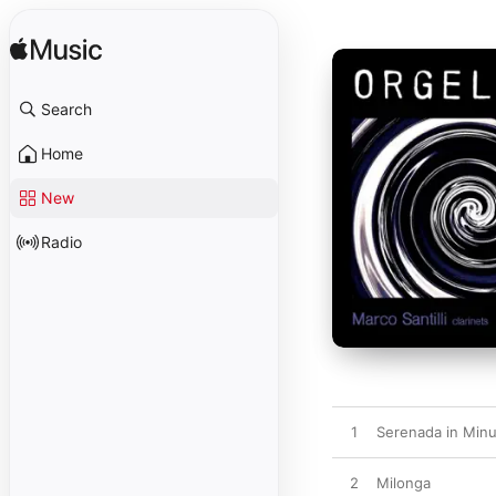
Search
Home
New
Radio
1
Serenada in Minu
2
Milonga