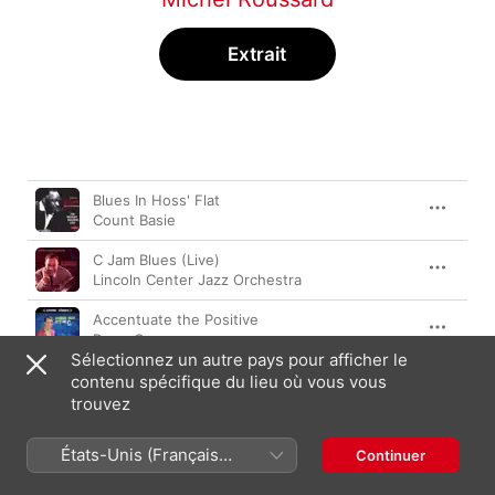
Extrait
Morceau
Durée
Blues In Hoss' Flat
Count Basie
C Jam Blues (Live)
Lincoln Center Jazz Orchestra
Accentuate the Positive
Perry Como
Sélectionnez un autre pays pour afficher le
Lindyhopper's Delight
contenu spécifique du lieu où vous vous
Chick Webb
trouvez
Bill Bailey Won't You Please Come Home
États-Unis (Français
Continuer
Ella Fitzgerald
France)