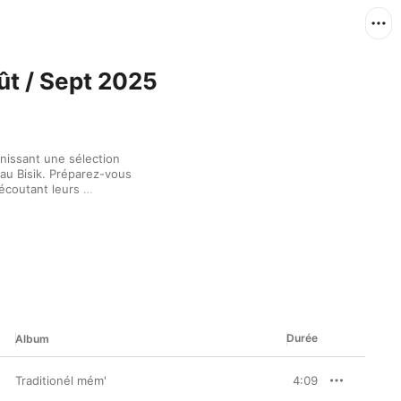
oût / Sept 2025
nissant une sélection 
u Bisik. Préparez-vous 
écoutant leurs 
oyables !
Durée
Album
Traditionél mém'
4:09