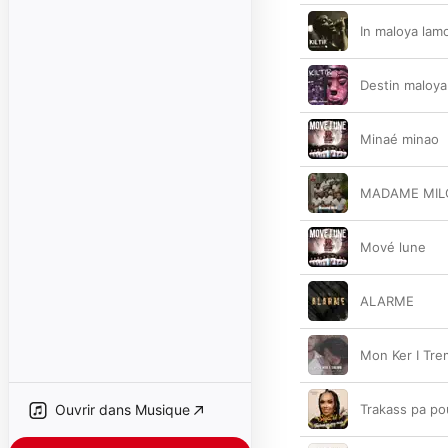
In maloya lam
Destin maloya
Minaé minao
MADAME MIL
Mové lune
ALARME
Mon Ker I Tr
Ouvrir dans Musique
Trakass pa po