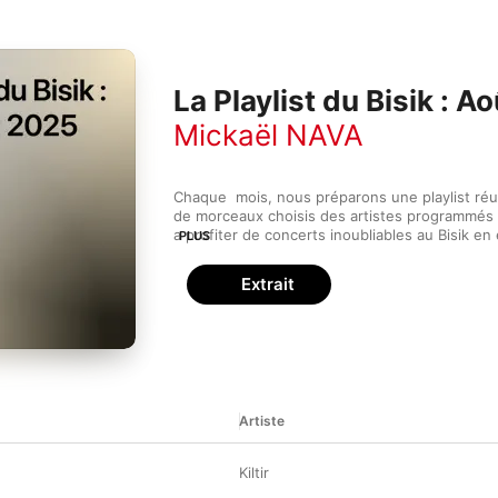
La Playlist du Bisik : A
Mickaël NAVA
Chaque  mois, nous préparons une playlist réu
de morceaux choisis des artistes programmés a
a profiter de concerts inoubliables au Bisik en 
PLUS
meilleurs titres et découvrez des artistes incr
Extrait
Artiste
é
Kiltir