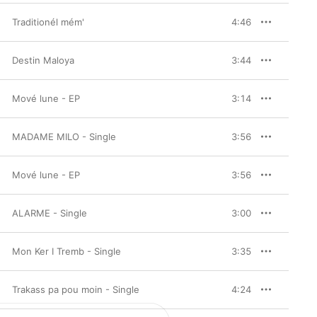
Traditionél mém'
4:46
Destin Maloya
3:44
Mové lune - EP
3:14
MADAME MILO - Single
3:56
Mové lune - EP
3:56
ALARME - Single
3:00
Mon Ker I Tremb - Single
3:35
Trakass pa pou moin - Single
4:24