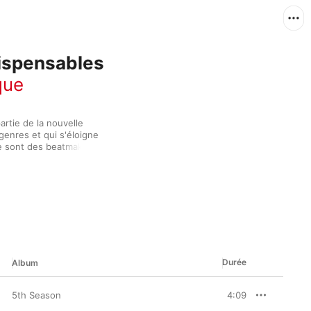
dispensables
que
rtie de la nouvelle 
genres et qui s'éloigne 
 sont des beatmakers : 
 samplent. Aussi, ils 
p à la sauce électro. La 
 morceaux toujours plus 
ise. Plongez dans 
'ont rien à envier aux 
Durée
Album
5th Season
4:09