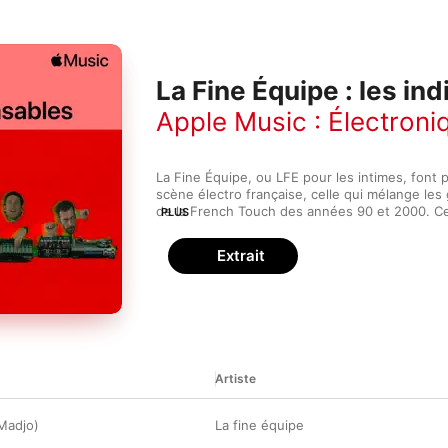
La Fine Équipe : les in
Apple Music : Électroni
La Fine Équipe, ou LFE pour les intimes, font pa
scène électro française, celle qui mélange les 
de la French Touch des années 90 et 2000. Ce
PLUS
ils cherchent les beats les plus efficaces et les
collaborent avec d'autres artistes et font du ra
Extrait
Fine Équipe veut juste continuer de créer des
innovants qui feront danser la jeunesse frança
l'univers des petits nouveaux de l'électro qui n
grands.
Artiste
 Madjo)
La fine équipe