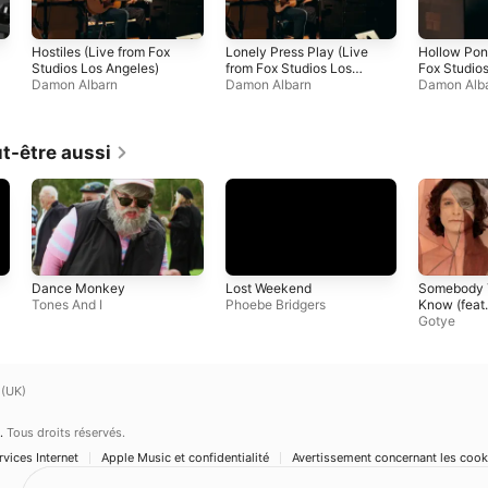
Hostiles (Live from Fox
Lonely Press Play (Live
Hollow Pon
Studios Los Angeles)
from Fox Studios Los
Fox Studio
Damon Albarn
Angeles)
Damon Albarn
Angeles)
Damon Alb
t-être aussi
Dance Monkey
Lost Weekend
Somebody T
Tones And I
Phoebe Bridgers
Know (feat.
Gotye
 (UK)
.
Tous droits réservés.
vices Internet
Apple Music et confidentialité
Avertissement concernant les cook