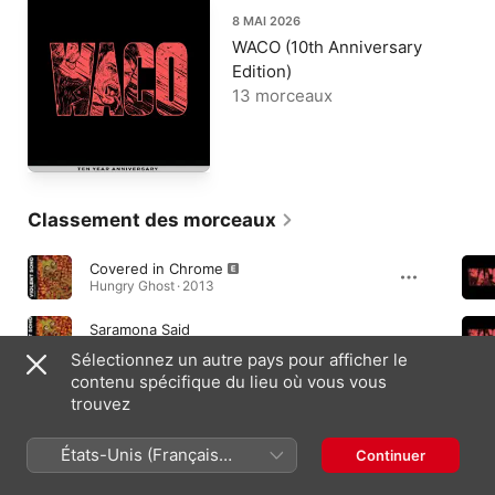
8 MAI 2026
WACO (10th Anniversary
Edition)
13 morceaux
Classement des morceaux
Covered in Chrome
Hungry Ghost · 2013
Saramona Said
Hungry Ghost (10th Anniversary Edition) · 2013
Sélectionnez un autre pays pour afficher le
contenu spécifique du lieu où vous vous
Viceroy
trouvez
WACO · 2016
États-Unis (Français
Continuer
France)
Albums