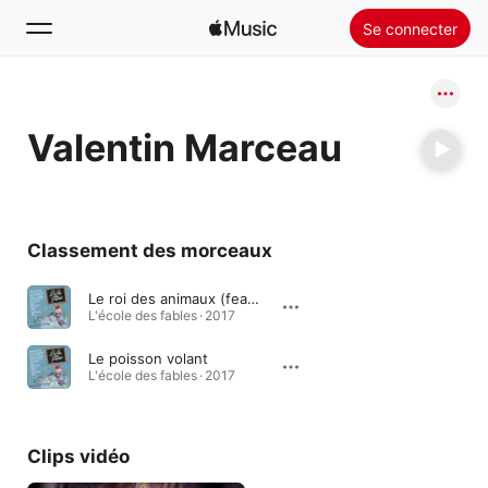
Se connecter
Rechercher
Valentin Marceau
Accueil
Nouveautés
Installer Apple Music
Classement des morceaux
Radio
Le roi des animaux (feat. Jean-Louis Aubert, Rose, Hanna, Benoît Dorémus, Ours & Valentin Marceau)
L'école des fables · 2017
Le poisson volant
L'école des fables · 2017
Clips vidéo