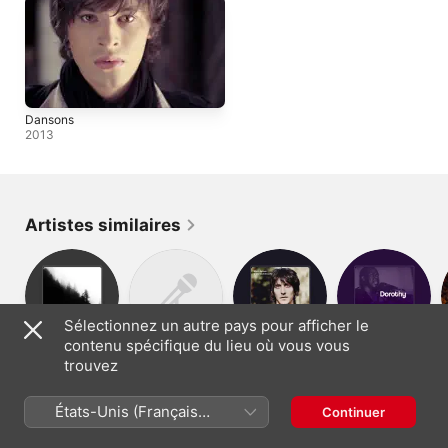
Dansons
2013
Artistes similaires
Sélectionnez un autre pays pour afficher le
contenu spécifique du lieu où vous vous
Ours
Emilie Vié
Marc Aymon
Rose
trouvez
États-Unis (Français
Continuer
France (Français)
English (UK)
France)