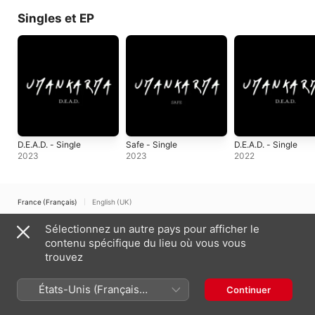
Singles et EP
D.E.A.D. - Single
Safe - Single
D.E.A.D. - Single
2023
2023
2022
France (Français)
English (UK)
Sélectionnez un autre pays pour afficher le
Copyright © 2026
Apple Inc.
Tous droits réservés.
contenu spécifique du lieu où vous vous
Conditions générales des services Internet
Apple Music et confidentialité
Avertissement concernant les cookies
trouvez
Assistance
Commentaires
États-Unis (Français
Continuer
France)