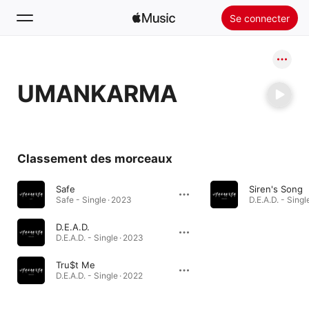
Se connecter
Rechercher
UMANKARMA
Accueil
Nouveautés
Installer Apple Music
Classement des morceaux
Radio
Safe
Siren's Song
Safe - Single · 2023
D.E.A.D. - Singl
D.E.A.D.
D.E.A.D. - Single · 2023
Tru$t Me
D.E.A.D. - Single · 2022