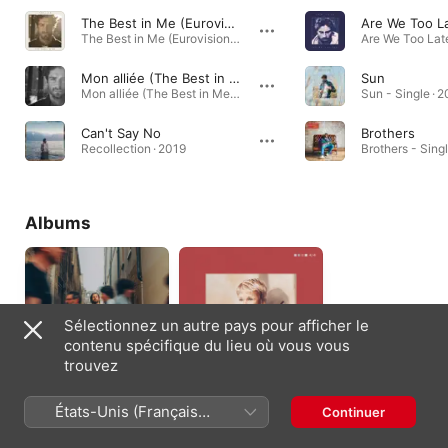
The Best in Me (Eurovision France 2020)
Are We Too L
The Best in Me (Eurovision France 2020) - Single · 2020
Mon alliée (The Best in Me)
Sun
Mon alliée (The Best in Me) - Single · 2020
Sun - Single · 
Can't Say No
Brothers
Recollection · 2019
Brothers - Sing
Albums
Sélectionnez un autre pays pour afficher le
contenu spécifique du lieu où vous vous
trouvez
Bedrock
Silver Lining
États-Unis (Français
Continuer
2024
2020
France)