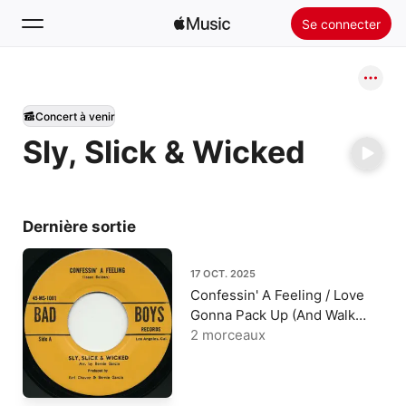
Se connecter
Rechercher
Concert à venir
Accueil
Sly, Slick & Wicked
Nouveautés
Installer Apple Music
Radio
Dernière sortie
17 OCT. 2025
Confessin' A Feeling / Love
Gonna Pack Up (And Walk
Out) [Single Version '72] -
2 morceaux
Single