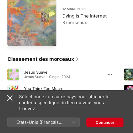
12 MARS 2026
Dying Is The Internet
8 morceaux
Classement des morceaux
Jesus Suave
Jesus Suave - Single · 2024
You Think Too Much
Drums from the West - EP · 2021
Sélectionnez un autre pays pour afficher le
contenu spécifique du lieu où vous vous
Pixelated
trouvez
Pixelated - Single · 2026
États-Unis (Français
Continuer
France)
Albums