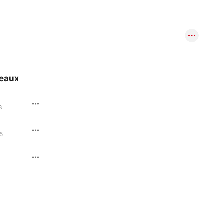
eaux
6
25