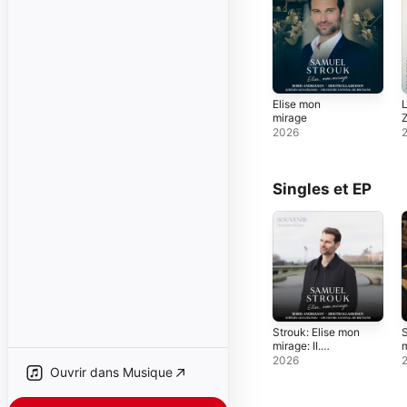
Elise mon
L
mirage
Z
2026
Singles et EP
Strouk: Elise mon
S
mirage: II.
m
Souvenir (Trémolo
(
2026
Ouvrir dans Musique
d'Elise) - Single
S