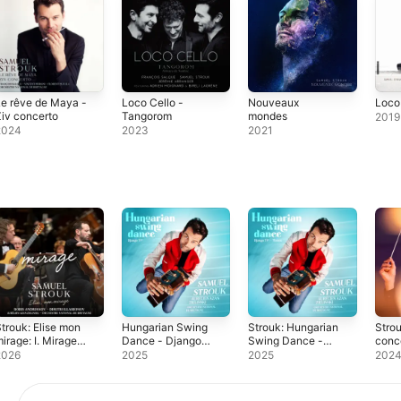
e rêve de Maya -
Loco Cello -
Nouveaux
Loco
iv concerto
Tangorom
mondes
2019
2024
2023
2021
trouk: Elise mon
Hungarian Swing
Strouk: Hungarian
Stro
irage: I. Mirage
Dance - Django
Swing Dance -
conce
Radio Edit) -
71th - EP
Django 71th
Mino
2026
2025
2025
202
ingle
(Radio Edit) -
Maya
Single
- Sin