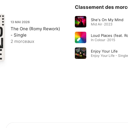
Classement des morc
She's On My Mind
13 MAI 2026
Mid Air · 2023
The One (Romy Rework)
- Single
Loud Places (feat. R
In Colour · 2015
2 morceaux
Enjoy Your Life
Enjoy Your Life - Single