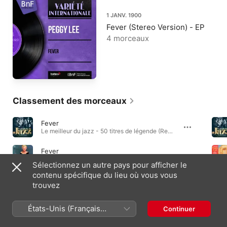
1 JANV. 1900
Fever (Stereo Version) - EP
4 morceaux
Classement des morceaux
Fever
Le meilleur du jazz - 50 titres de légende (Remasterisé) · 1956
Fever
All Aglow Again! · 1958
Sélectionnez un autre pays pour afficher le
contenu spécifique du lieu où vous vous
Black Coffee
trouvez
Black Coffee with Peggy Lee · 1953
États-Unis (Français
Continuer
France)
Albums indispensables