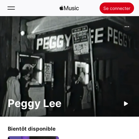
Se connecter
Rechercher
Accueil
Nouveautés
Installer Apple Music
Radio
Peggy Lee
Bientôt disponible