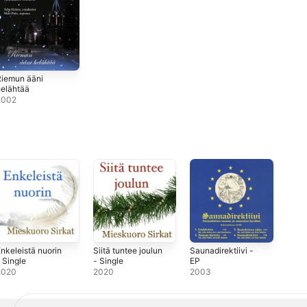
Riemun ääni
elähtää
2002
nkeleistä nuorin
Siitä tuntee joulun
Saunadirektiivi -
 Single
- Single
EP
2020
2020
2003