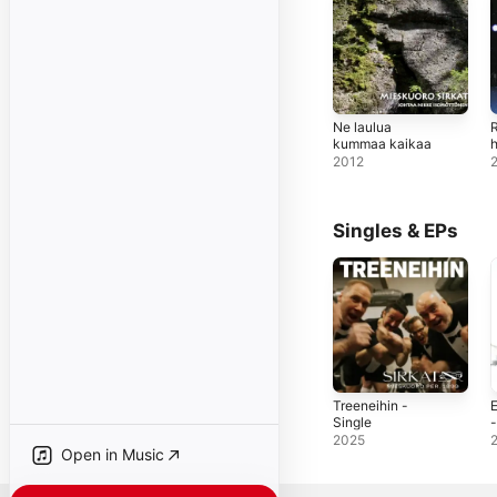
Ne laulua
kummaa kaikaa
h
2012
Singles & EPs
Treeneihin -
E
Single
-
2025
Open in Music