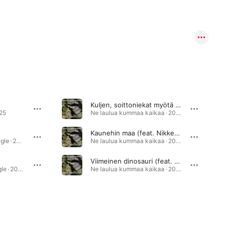
Kuljen, soittoniekat myötä (feat. Nikke Isomöttönen)
025
Ne laulua kummaa kaikaa · 2012
Kaunehin maa (feat. Nikke Isomöttönen)
Siitä tuntee joulun - Single · 2020
Ne laulua kummaa kaikaa · 2012
Viimeinen dinosauri (feat. Nikke Isomöttönen)
Enkeleistä nuorin - Single · 2020
Ne laulua kummaa kaikaa · 2012