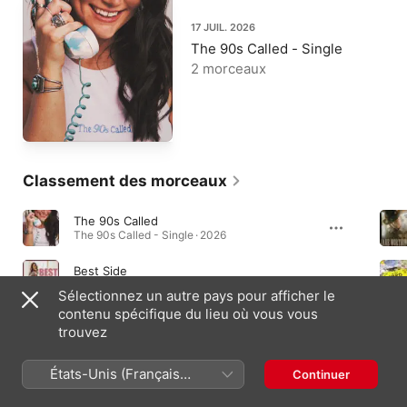
17 JUIL. 2026
The 90s Called - Single
2 morceaux
Classement des morceaux
The 90s Called
The 90s Called - Single · 2026
Best Side
Best Side - Single · 2020
Sélectionnez un autre pays pour afficher le
contenu spécifique du lieu où vous vous
Mr. Fix It
trouvez
Mr. Fix It - Single · 2025
États-Unis (Français
Continuer
France)
Clips vidéo