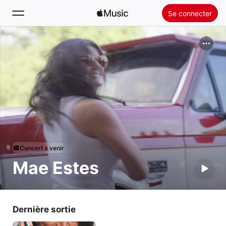
Se connecter
Rechercher
Accueil
Nouveautés
Installer Apple Music
Radio
Concert à venir
Mae Estes
Dernière sortie