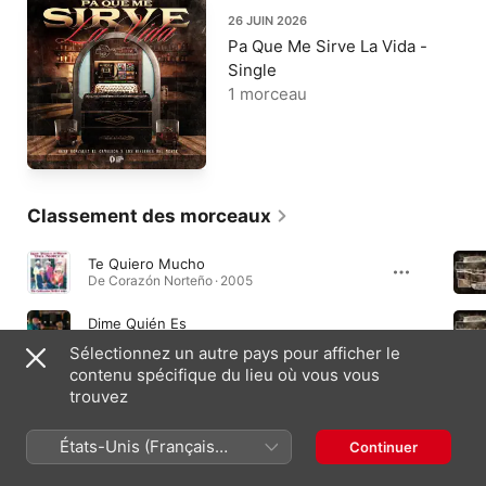
26 JUIN 2026
Pa Que Me Sirve La Vida -
Single
1 morceau
Classement des morceaux
Te Quiero Mucho
De Corazón Norteño · 2005
Dime Quién Es
Dime Quién Es - Single · 2022
Sélectionnez un autre pays pour afficher le
contenu spécifique du lieu où vous vous
El Columpio
trouvez
Invencible · 1995
États-Unis (Français
Continuer
France)
Albums indispensables