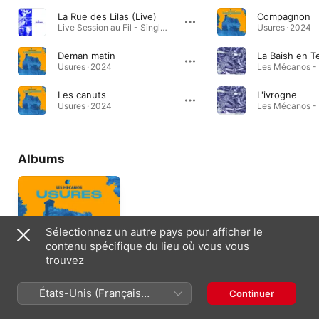
La Rue des Lilas (Live)
Compagnon
Live Session au Fil - Single · 2024
Usures · 2024
Deman matin
La Baish en T
Usures · 2024
Les Mécanos - 
Les canuts
L'ivrogne
Usures · 2024
Les Mécanos - 
Albums
Sélectionnez un autre pays pour afficher le
contenu spécifique du lieu où vous vous
trouvez
Usures
États-Unis (Français
Continuer
2024
France)