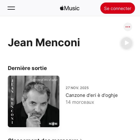
Se connecter
Rechercher
Jean Menconi
Accueil
Nouveautés
Installer Apple Music
Dernière sortie
Radio
27 NOV. 2025
Canzone d'eri è d'oghje
14 morceaux