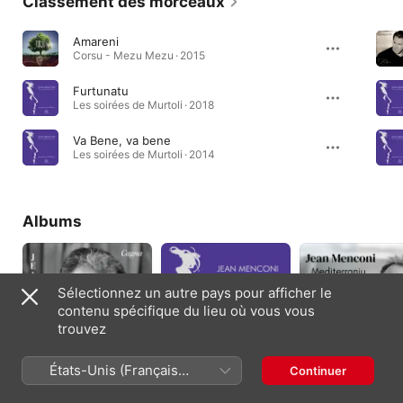
Classement des morceaux
Amareni
Corsu - Mezu Mezu · 2015
Furtunatu
Les soirées de Murtoli · 2018
Va Bene, va bene
Les soirées de Murtoli · 2014
Albums
Sélectionnez un autre pays pour afficher le
contenu spécifique du lieu où vous vous
trouvez
États-Unis (Français
Continuer
Cagna
Les soirées de
Mediterraniu
France)
Murtoli
2025
2014