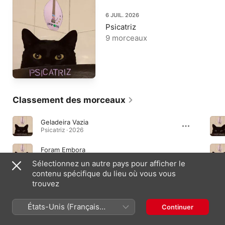
6 JUIL. 2026
Psicatriz
9 morceaux
Classement des morceaux
Geladeira Vazia
Psicatriz · 2026
Foram Embora
Psicatriz · 2026
Sélectionnez un autre pays pour afficher le
contenu spécifique du lieu où vous vous
Psicatriz
trouvez
Psicatriz · 2026
États-Unis (Français
Continuer
France)
Albums