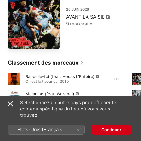
26 JUIN 2026
AVANT LA SAISIE
9 morceaux
Classement des morceaux
Rappelle-toi (feat. Heuss L'Enfoiré)
On est fait pour ça · 2019
Mélanine (feat. Werenoi)
Mélanine (feat. Werenoi) - Single · 2024
Sélectionnez un autre pays pour afficher le
contenu spécifique du lieu où vous vous
Saiyan (feat. Gazo)
trouvez
Saiyan (feat. Gazo) - Single · 2023
États-Unis (Français
Continuer
France)
Albums