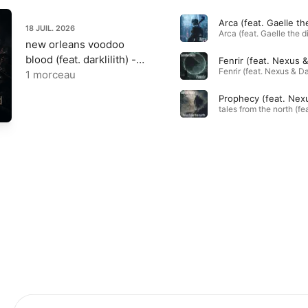
Arca (feat. Gaelle th
18 JUIL. 2026
new orleans voodoo
blood (feat. darklilith) -
Single
1 morceau