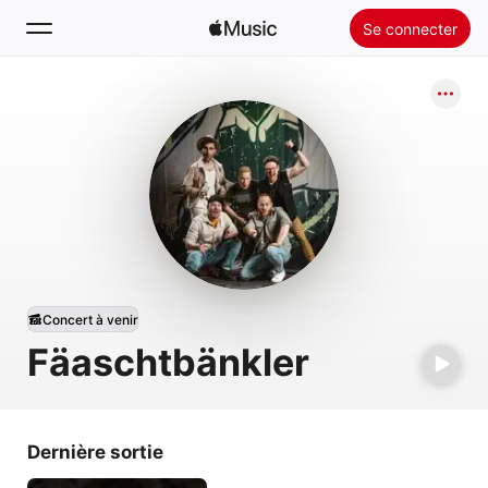
Se connecter
Rechercher
Accueil
Nouveautés
Installer Apple Music
Radio
Concert à venir
Fäaschtbänkler
Dernière sortie