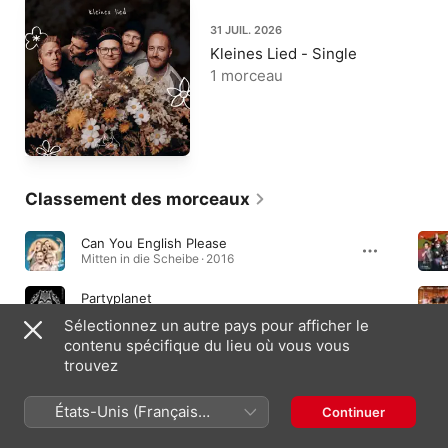
31 JUIL. 2026
Kleines Lied - Single
1 morceau
Classement des morceaux
Can You English Please
Mitten in die Scheibe · 2016
Partyplanet
Partyplanet · 2018
Sélectionnez un autre pays pour afficher le
contenu spécifique du lieu où vous vous
ALL IN (Lieblingslieder)
trouvez
ALL IN (Lieblingslieder) - Single · 2023
États-Unis (Français
Continuer
France)
Albums