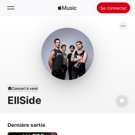
Se connecter
Rechercher
Accueil
Nouveautés
Installer Apple Music
Radio
Concert à venir
EllSide
Dernière sortie