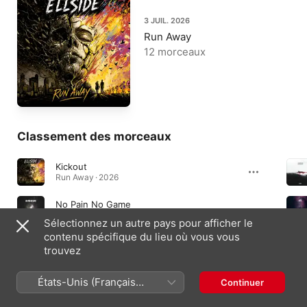
3 JUIL. 2026
Run Away
12 morceaux
Classement des morceaux
Kickout
Run Away · 2026
No Pain No Game
No Pain No Game - Single · 2026
Sélectionnez un autre pays pour afficher le
contenu spécifique du lieu où vous vous
End
trouvez
End - Single · 2026
États-Unis (Français
Continuer
France)
Albums