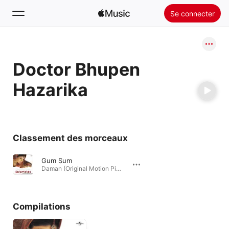
Se connecter
Rechercher
Doctor Bhupen
Accueil
Hazarika
Nouveautés
Installer Apple Music
Radio
Classement des morceaux
Gum Sum
Daman (Original Motion Picture Soundtrack) · 2001
Compilations