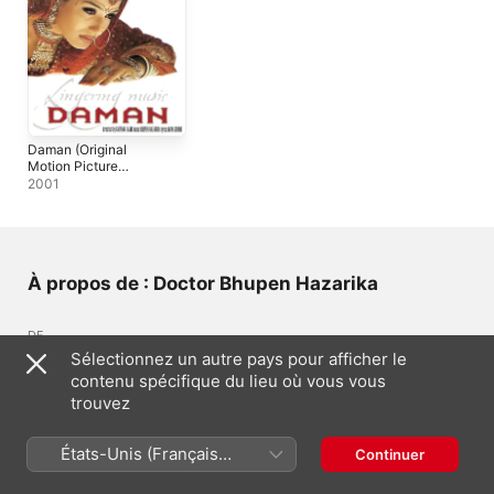
Daman (Original
Motion Picture
Soundtrack)
2001
À propos de : Doctor Bhupen Hazarika
DE
IN
Sélectionnez un autre pays pour afficher le
GENRE
contenu spécifique du lieu où vous vous
Bande originale
trouvez
États-Unis (Français
Continuer
Artistes similaires
France)