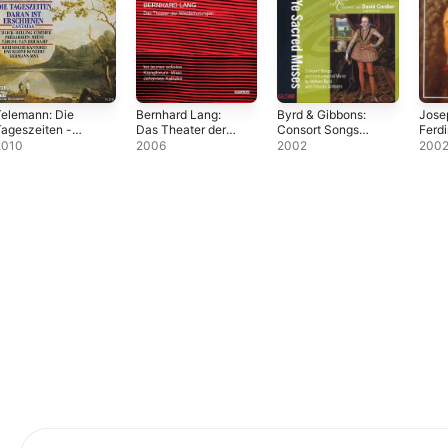
elemann: Die
Bernhard Lang:
Byrd & Gibbons:
Josep
ageszeiten -
Das Theater der
Consort Songs
Ferdi
aran ist
Wiederholungen
and Instrumental
Leopo
2010
2006
2002
200
rschienen die
Music
Work
iebe Gottes