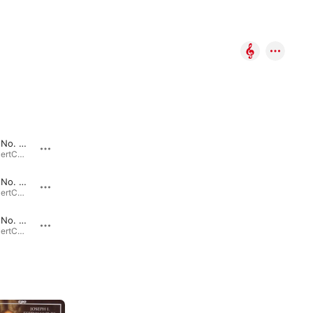
Pfingsten: No. 3, Gott der Vater wohn uns bei
Ostern: No. 3, Erstanden ist der heilig Christ
CrügerConcertChoräle für die Jahreszeiten · 2015
CrügerConcertChoräle für die Jahreszeiten · 2015
Pfingsten: No. 2, Nun bitten wir den Heiligen Geist
Ostern: No. 2, Erschienen ist der herrlich Tag
CrügerConcertChoräle für die Jahreszeiten · 2015
CrügerConcertChoräle für die Jahreszeiten · 2015
Pfingsten: No. 1, Komm Heiliger Geist Herre Gott
Ostern: No. 1, Auf auf mein Herz mit Freuden
CrügerConcertChoräle für die Jahreszeiten · 2015
CrügerConcertChoräle für die Jahreszeiten · 2015