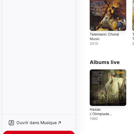
Telemann: Choral
T
Music
T
D
2010
e
L
Albums live
Hasse:
L'Olimpiade
(Live)
1992
Ouvrir dans Musique