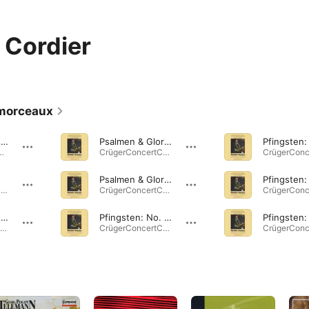
 Cordier
morceaux
Liebster Jesu, hör mein Flehen Dialog zum Sonntag Reminiscere
Psalmen & Gloria: No. 2, Erbarm dich mein Herr o Herre Gott
s of the Bach family · 1986
CrügerConcertChoräle für die Jahreszeiten · 2015
Psalmen & Gloria: No. 1, Ach Gott vom Himmel sieh darein
Carola Bauckholt: Crank and Cloud - Orchestral Works · 2024
CrügerConcertChoräle für die Jahreszeiten · 2015
Psalmen and Gloria: No. 3, Allein Gott in der Höh sei Ehr
Pfingsten: No. 4, Präludium quarti toni
CrügerConcertChoräle für die Jahreszeiten · 2015
CrügerConcertChoräle für die Jahreszeiten · 2015