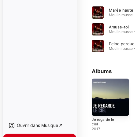
Marée haute
Mouli
Amuse-toi
Mouli
Peine perdue
Mouli
Albums
Je regarde le
ciel
Ouvrir dans Musique
2017