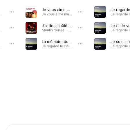
Je vous aime mais
n rousse - EP · 2021
Je vous aime mais - Single · 2021
J'ai dessaoûlé le long du trajet
Le fil de v
n rousse - EP · 2021
Moulin rousse - EP · 2021
La mémoire du halo
Je suis le 
n rousse - EP · 2021
Je regarde le ciel · 2017