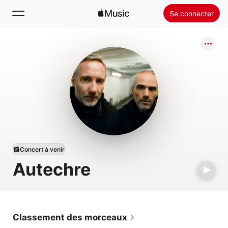
Se connecter
Rechercher
Accueil
Nouveautés
Installer Apple Music
Radio
Concert à venir
Autechre
Classement des morceaux