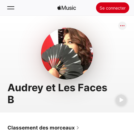
Se connecter
Rechercher
Accueil
Nouveautés
Installer Apple Music
Radio
Audrey et Les Faces
B
Classement des morceaux