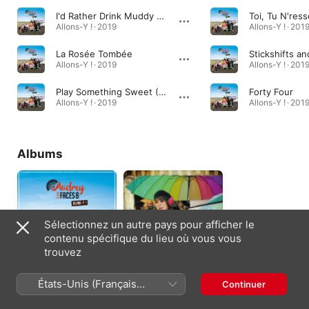
I'd Rather Drink Muddy Water
Allons-Y ! · 2019
Allons-Y ! · 201
La Rosée Tombée
Allons-Y ! · 2019
Allons-Y ! · 201
Play Something Sweet (Brickyard Blues)
Forty Four
Allons-Y ! · 2019
Allons-Y ! · 201
Albums
Sélectionnez un autre pays pour afficher le
contenu spécifique du lieu où vous vous
trouvez
Allons-Y !
Rendez-Vous Sous La
États-Unis (Français
Continuer
Pluie
2019
France)
2013