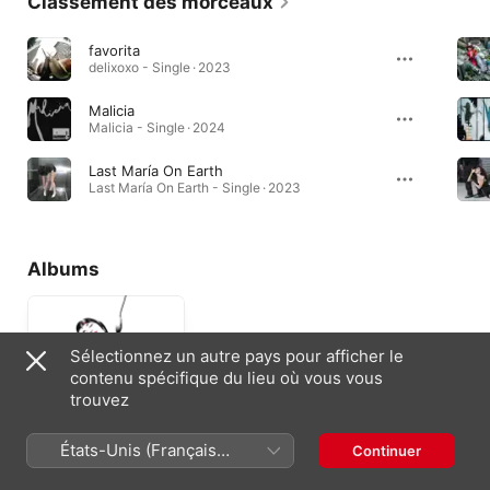
Classement des morceaux
favorita
delixoxo - Single · 2023
Malicia
Malicia - Single · 2024
Last María On Earth
Last María On Earth - Single · 2023
Albums
Sélectionnez un autre pays pour afficher le
contenu spécifique du lieu où vous vous
trouvez
États-Unis (Français
Continuer
Top Hits, Ballads,
France)
etc...