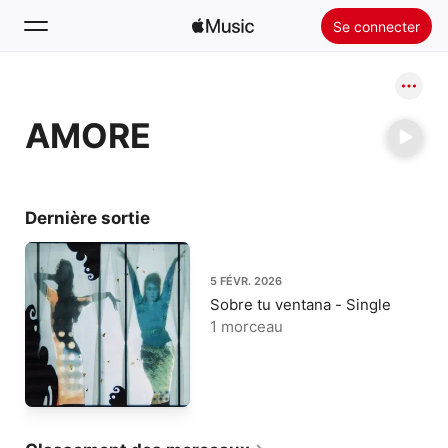
Se connecter
Rechercher
AMORE
Accueil
Nouveautés
Installer Apple Music
Dernière sortie
Radio
5 FÉVR. 2026
Sobre tu ventana - Single
1 morceau