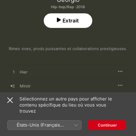
Hip-hop/Rap · 2018
Extrait
Rimes vives, prods puissantes et collaborations prestigieuses.
1
Hier
2
Miroir
Sélectionnez un autre pays pour afficher le
3
Aujourd'hui
contenu spécifique du lieu où vous vous
trouvez
4
Dans mon élément (feat. Isha)
États-Unis (Français
Continuer
5
J'en sais rien
France)