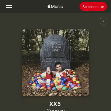
Se connecter
Rechercher
Accueil
Nouveautés
Installer Apple Music
Radio
XX5
Georgio