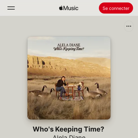
Se connecter
Rechercher
Accueil
Nouveautés
Installer Apple Music
Radio
Who's Keeping Time?
Alela Diane