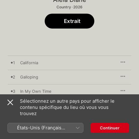
Country · 2026
Extrait
1
California
2
Galloping
3
In My Own Time
Sélectionnez un autre pays pour afficher le
4
Dusty Roses
contenu spécifique du lieu où vous vous
trouvez
5
Could Be
États-Unis (Français
Continuer
France)
6
Spring Is A Fine Time