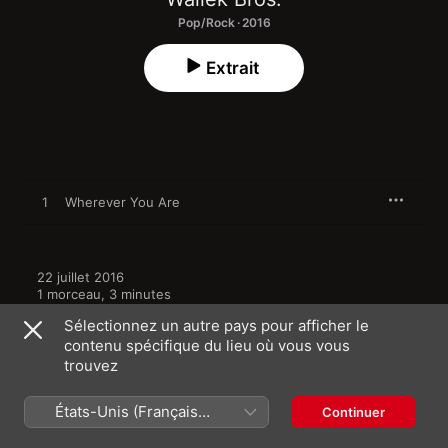
Pop/Rock · 2016
Extrait
1
Wherever You Are
22 juillet 2016

1 morceau, 3 minutes

℗ 2016 AGR Television Records
Sélectionnez un autre pays pour afficher le
contenu spécifique du lieu où vous vous
trouvez
États-Unis (Français
Continuer
Plus de titres par Wallek Bros.
France)