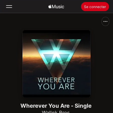
Se connecter
Rechercher
Accueil
Nouveautés
Installer Apple Music
Radio
Wherever You Are - Single
Wallek Bros.