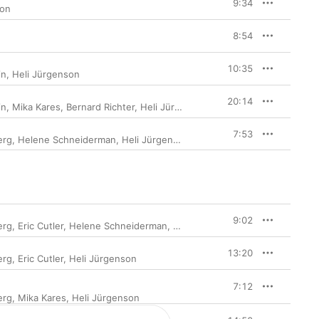
9:34
son
8:54
10:35
in
,
Heli Jürgenson
20:14
in
,
Mika Kares
,
Bernard Richter
,
Heli Jürgenson
7:53
erg
,
Helene Schneiderman
,
Heli Jürgenson
9:02
erg
,
Eric Cutler
,
Helene Schneiderman
,
Heli Jürgenson
13:20
erg
,
Eric Cutler
,
Heli Jürgenson
7:12
erg
,
Mika Kares
,
Heli Jürgenson