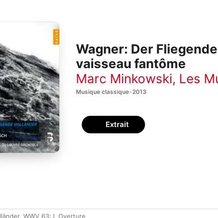
Wagner: Der Fliegende 
vaisseau fantôme
Marc Minkowski
,
Les Mu
Musique classique · 2013
Extrait
lländer, WWV 63: I. Overture