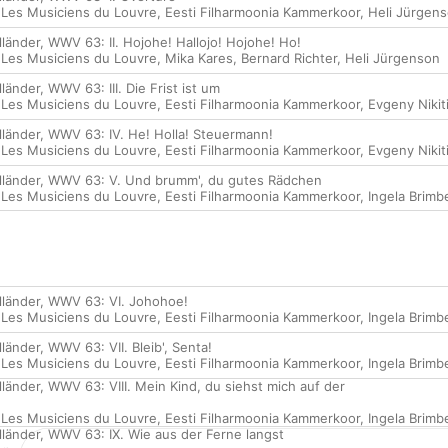
,
Les Musiciens du Louvre
,
Eesti Filharmoonia Kammerkoor
,
Heli Jürgen
länder, WWV 63: II. Hojohe! Hallojo! Hojohe! Ho!
,
Les Musiciens du Louvre
,
Mika Kares
,
Bernard Richter
,
Heli Jürgenson
länder, WWV 63: III. Die Frist ist um
,
Les Musiciens du Louvre
,
Eesti Filharmoonia Kammerkoor
,
Evgeny Nikit
lländer, WWV 63: IV. He! Holla! Steuermann!
,
Les Musiciens du Louvre
,
Eesti Filharmoonia Kammerkoor
,
Evgeny Nikit
lländer, WWV 63: V. Und brumm', du gutes Rädchen
,
Les Musiciens du Louvre
,
Eesti Filharmoonia Kammerkoor
,
Ingela Brimb
lländer, WWV 63: VI. Johohoe!
,
Les Musiciens du Louvre
,
Eesti Filharmoonia Kammerkoor
,
Ingela Brimb
länder, WWV 63: VII. Bleib', Senta!
,
Les Musiciens du Louvre
,
Eesti Filharmoonia Kammerkoor
,
Ingela Brimb
länder, WWV 63: VIII. Mein Kind, du siehst mich auf der
,
Les Musiciens du Louvre
,
Eesti Filharmoonia Kammerkoor
,
Ingela Brimb
lländer, WWV 63: IX. Wie aus der Ferne langst