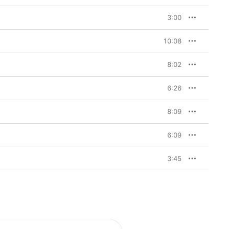
3:00
10:08
8:02
6:26
8:09
6:09
3:45