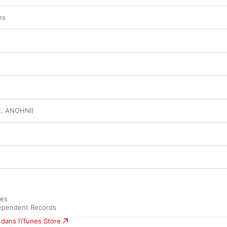
es
t. ANOHNI)
es

dependent Records
dans l’iTunes Store