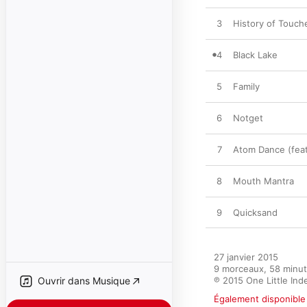
3
History of Touch
4
Black Lake
5
Family
6
Notget
7
Atom Dance (fea
8
Mouth Mantra
9
Quicksand
27 janvier 2015

9 morceaux, 58 minut
Ouvrir dans Musique
℗ 2015 One Little In
Également disponible 